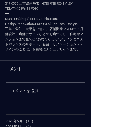
519-0505 三重県伊勢市小俣町本町903-1 A.201
TEL/FAX:0596-68-9050
━
Mansion/Shop/House Architecture 
Design.Renovation/Furniture/Sign Total Design.
三重・愛知・大阪を中心に、店舗開業フォロー・店
舗設計・店舗デザインなどのお店づくり、住宅やマ
ンションまで全ては”あなたらしく”デザインとコス
トバランスのサポート。新築・リノベーション・デ
ザインのことは、お気軽にナシュデザインまで。
コメント
コメントを追加…
2023年9月
（13）
13件の記事
2023年8月
（4）
4件の記事