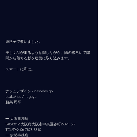
連格子で覆いました。
美しく品が出るよう意識しながら、陽の移ろいで隙
間から落ちる影を建築に取り込みます。
スマートに和に。
.
ナシュデザイン - nashdesign     
osaka/ ise / nagoya
藤高 周平
━ 大阪事務所
540-0012 大阪府大阪市中央区谷町2-3-1 ５F
TEL/FAX:06-7878-5810
━ 伊勢事務所