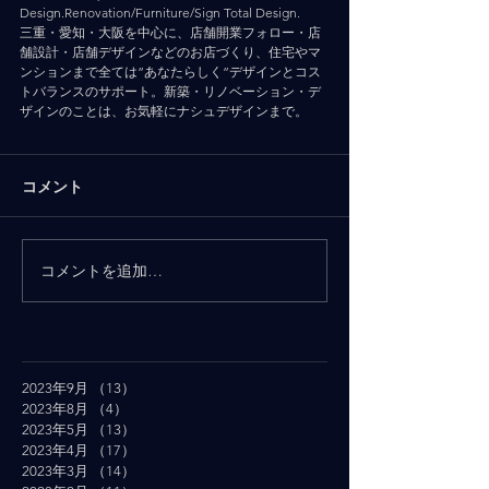
Design.Renovation/Furniture/Sign Total Design.
三重・愛知・大阪を中心に、店舗開業フォロー・店
舗設計・店舗デザインなどのお店づくり、住宅やマ
ンションまで全ては”あなたらしく”デザインとコス
トバランスのサポート。新築・リノベーション・デ
ザインのことは、お気軽にナシュデザインまで。
コメント
コメントを追加…
2023年9月
（13）
13件の記事
2023年8月
（4）
4件の記事
2023年5月
（13）
13件の記事
2023年4月
（17）
17件の記事
2023年3月
（14）
14件の記事