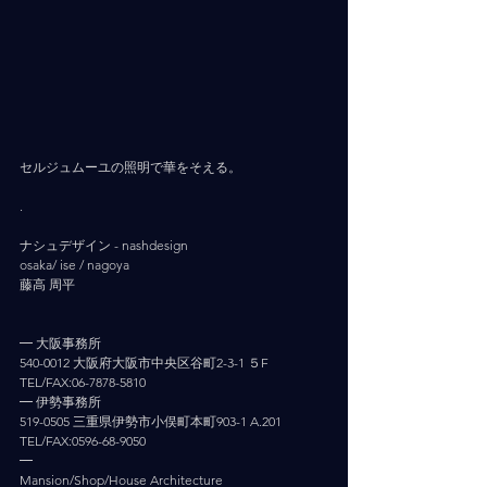
セルジュムーユの照明で華をそえる。
.
ナシュデザイン - nashdesign     
osaka/ ise / nagoya
藤高 周平
━ 大阪事務所
540-0012 大阪府大阪市中央区谷町2-3-1 ５F
TEL/FAX:06-7878-5810
━ 伊勢事務所
519-0505 三重県伊勢市小俣町本町903-1 A.201
TEL/FAX:0596-68-9050
━
Mansion/Shop/House Architecture 