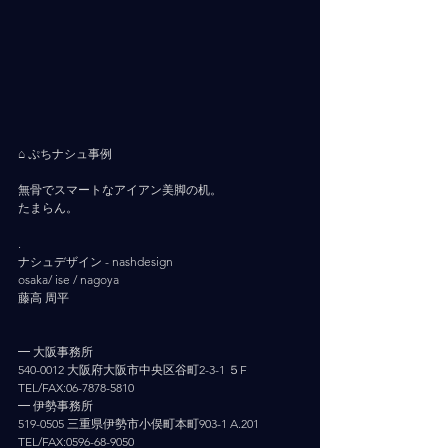
⠀ ⠀ 
⌂ ぷちナシュ事例
無骨でスマートなアイアン美脚の机。
たまらん。
.
ナシュデザイン - nashdesign     
osaka/ ise / nagoya
藤高 周平
━ 大阪事務所
540-0012 大阪府大阪市中央区谷町2-3-1 ５F
TEL/FAX:06-7878-5810
━ 伊勢事務所
519-0505 三重県伊勢市小俣町本町903-1 A.201
TEL/FAX:0596-68-9050