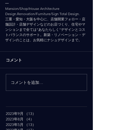
━
Mansion/Shop/House Architecture 
Design.Renovation/Furniture/Sign Total Design.
三重・愛知・大阪を中心に、店舗開業フォロー・店
舗設計・店舗デザインなどのお店づくり、住宅やマ
ンションまで全ては”あなたらしく”デザインとコス
トバランスのサポート。新築・リノベーション・デ
ザインのことは、お気軽にナシュデザインまで。
コメント
コメントを追加…
2023年9月
（13）
13件の記事
2023年8月
（4）
4件の記事
2023年5月
（13）
13件の記事