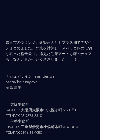
奈良市のラウンジ。建築家具ともプラス和でデザイ
ンまとめました。外光を計算し、スパッと斜めに切
り取った格子天井。添えた毛筆アートも籐のチェア
も、なんともかわいくささりました( ´_ゝ`)"
.
ナシュデザイン - nashdesign     
osaka/ ise / nagoya
藤高 周平
━ 大阪事務所
540-0012 大阪府大阪市中央区谷町2-3-1 ５F
TEL/FAX:06-7878-5810
━ 伊勢事務所
519-0505 三重県伊勢市小俣町本町903-1 A.201
TEL/FAX:0596-68-9050
━