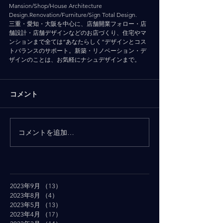
Mansion/Shop/House Architecture 
Design.Renovation/Furniture/Sign Total Design.
三重・愛知・大阪を中心に、店舗開業フォロー・店
舗設計・店舗デザインなどのお店づくり、住宅やマ
ンションまで全ては”あなたらしく”デザインとコス
トバランスのサポート。新築・リノベーション・デ
ザインのことは、お気軽にナシュデザインまで。
コメント
コメントを追加…
2023年9月
（13）
13件の記事
2023年8月
（4）
4件の記事
2023年5月
（13）
13件の記事
2023年4月
（17）
17件の記事