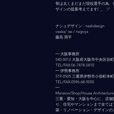
骨は太くまだまだ現役選手の為、
ザインの提案考えてます( ´_ゝ`)"
.
ナシュデザイン - nashdesign     
osaka/ ise / nagoya
藤高 周平
━ 大阪事務所
540-0012 大阪府大阪市中央区谷町2-
TEL/FAX:06-7878-5810
━ 伊勢事務所
519-0505 三重県伊勢市小俣町本町903
TEL/FAX:0596-68-9050
━
Mansion/Shop/House Architecture 
三重・愛知・大阪を中心に、店舗
り、住宅やマンションまで全ては
築・リノベーション・デザインの