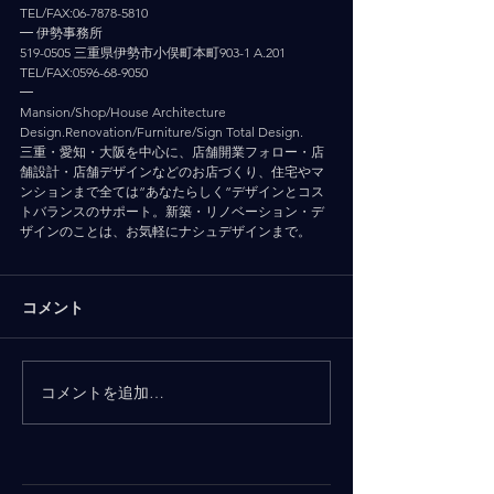
TEL/FAX:06-7878-5810
━ 伊勢事務所
519-0505 三重県伊勢市小俣町本町903-1 A.201
TEL/FAX:0596-68-9050
━
Mansion/Shop/House Architecture 
Design.Renovation/Furniture/Sign Total Design.
三重・愛知・大阪を中心に、店舗開業フォロー・店
舗設計・店舗デザインなどのお店づくり、住宅やマ
ンションまで全ては”あなたらしく”デザインとコス
トバランスのサポート。新築・リノベーション・デ
ザインのことは、お気軽にナシュデザインまで。
コメント
コメントを追加…