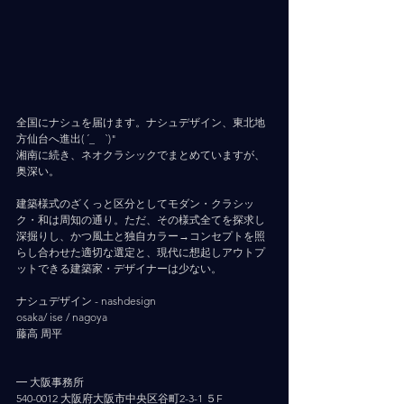
全国にナシュを届けます。ナシュデザイン、東北地
方仙台へ進出( ´_ゝ`)"
湘南に続き、ネオクラシックでまとめていますが、
奥深い。
建築様式のざくっと区分としてモダン・クラシッ
ク・和は周知の通り。ただ、その様式全てを探求し
深掘りし、かつ風土と独自カラー→コンセプトを照
らし合わせた適切な選定と、現代に想起しアウトプ
ットできる建築家・デザイナーは少ない。
ナシュデザイン - nashdesign     
osaka/ ise / nagoya
藤高 周平
━ 大阪事務所
540-0012 大阪府大阪市中央区谷町2-3-1 ５F