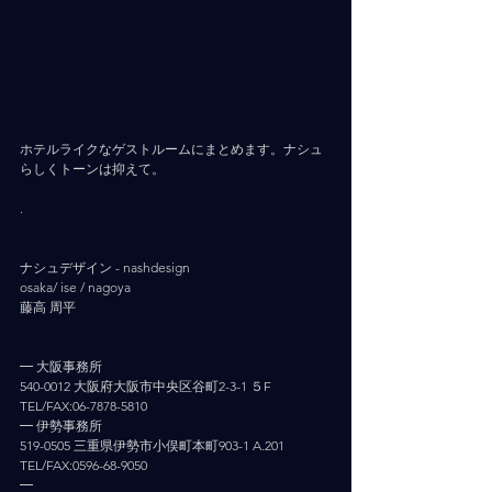
ホテルライクなゲストルームにまとめます。ナシュ
らしくトーンは抑えて。
.
ナシュデザイン - nashdesign     
osaka/ ise / nagoya
藤高 周平
━ 大阪事務所
540-0012 大阪府大阪市中央区谷町2-3-1 ５F
TEL/FAX:06-7878-5810
━ 伊勢事務所
519-0505 三重県伊勢市小俣町本町903-1 A.201
TEL/FAX:0596-68-9050
━