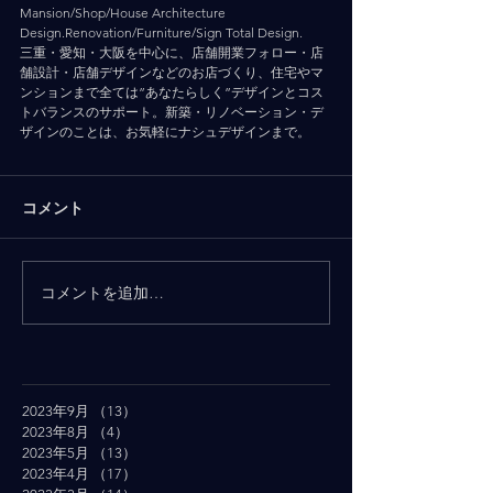
Mansion/Shop/House Architecture 
Design.Renovation/Furniture/Sign Total Design.
三重・愛知・大阪を中心に、店舗開業フォロー・店
舗設計・店舗デザインなどのお店づくり、住宅やマ
ンションまで全ては”あなたらしく”デザインとコス
トバランスのサポート。新築・リノベーション・デ
ザインのことは、お気軽にナシュデザインまで。
コメント
コメントを追加…
2023年9月
（13）
13件の記事
2023年8月
（4）
4件の記事
2023年5月
（13）
13件の記事
2023年4月
（17）
17件の記事