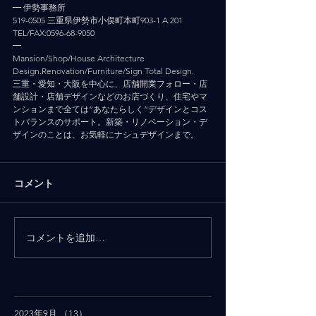
━ 伊勢事務所
519-0505 三重県伊勢市小俣町本町903-1 A.201
TEL/FAX:0596-68-9050
━
Mansion/Shop/House Architecture 
Design.Renovation/Furniture/Sign Total Design.
三重・愛知・大阪を中心に、店舗開業フォロー・店
舗設計・店舗デザインなどのお店づくり、住宅やマ
ンションまで全ては”あなたらしく”デザインとコス
トバランスのサポート。新築・リノベーション・デ
ザインのことは、お気軽にナシュデザインまで。
コメント
コメントを追加…
2023年9月
（13）
13件の記事