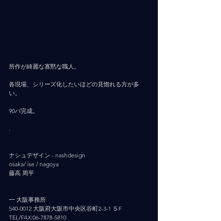
所作が綺麗な寡黙な職人。
各現場、シリーズ化したいほどの見惚れる方が多
い。
90パ完成。
.
ナシュデザイン - nashdesign     
osaka/ ise / nagoya
藤高 周平
━ 大阪事務所
540-0012 大阪府大阪市中央区谷町2-3-1 ５F
TEL/FAX:06-7878-5810