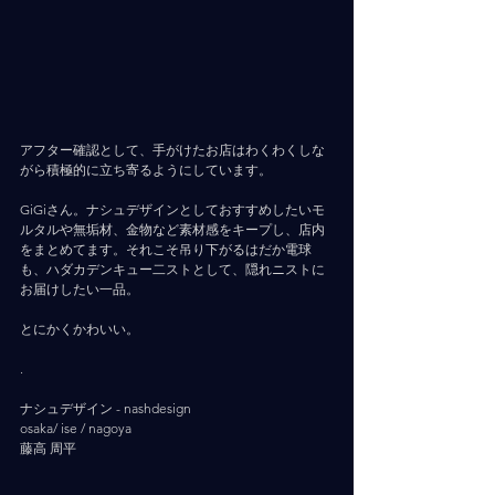
アフター確認として、手がけたお店はわくわくしな
がら積極的に立ち寄るようにしています。
GiGiさん。ナシュデザインとしておすすめしたいモ
ルタルや無垢材、金物など素材感をキープし、店内
をまとめてます。それこそ吊り下がるはだか電球
も、ハダカデンキュー二ストとして、隠れニストに
お届けしたい一品。
とにかくかわいい。
.
ナシュデザイン - nashdesign     
osaka/ ise / nagoya
藤高 周平