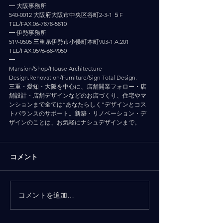
━ 大阪事務所
540-0012 大阪府大阪市中央区谷町2-3-1 ５F
TEL/FAX:06-7878-5810
━ 伊勢事務所
519-0505 三重県伊勢市小俣町本町903-1 A.201
TEL/FAX:0596-68-9050
━
Mansion/Shop/House Architecture 
Design.Renovation/Furniture/Sign Total Design.
三重・愛知・大阪を中心に、店舗開業フォロー・店
舗設計・店舗デザインなどのお店づくり、住宅やマ
ンションまで全ては”あなたらしく”デザインとコス
トバランスのサポート。新築・リノベーション・デ
ザインのことは、お気軽にナシュデザインまで。
コメント
コメントを追加…