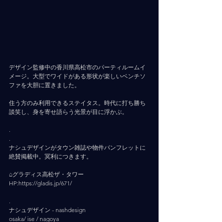
デザイン監修中の香川県高松市のパーティルームイ
メージ。大型でワイドがある形状が楽しいベンチソ
ファを大胆に置きました。
住う方のみ利用できるステイタス。時代に打ち勝ち
談笑し、身を寄せ語らう光景が目に浮かぶ。
.
.
ナシュデザインがタウン雑誌や物件パンフレットに
絶賛掲載中。冥利につきます。
⌂グラディス高松ザ・タワー
HP:https://gladis.jp/671/
.
ナシュデザイン - nashdesign     
osaka/ ise / nagoya