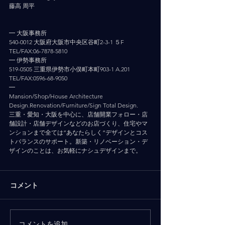
藤高 周平
━ 大阪事務所
540-0012 大阪府大阪市中央区谷町2-3-1 ５F
TEL/FAX:06-7878-5810
━ 伊勢事務所
519-0505 三重県伊勢市小俣町本町903-1 A.201
TEL/FAX:0596-68-9050
━
Mansion/Shop/House Architecture 
Design.Renovation/Furniture/Sign Total Design.
三重・愛知・大阪を中心に、店舗開業フォロー・店
舗設計・店舗デザインなどのお店づくり、住宅やマ
ンションまで全ては”あなたらしく”デザインとコス
トバランスのサポート。新築・リノベーション・デ
ザインのことは、お気軽にナシュデザインまで。
コメント
コメントを追加…