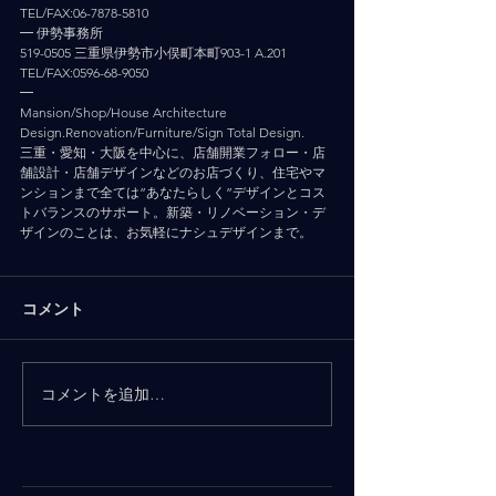
TEL/FAX:06-7878-5810
━ 伊勢事務所
519-0505 三重県伊勢市小俣町本町903-1 A.201
TEL/FAX:0596-68-9050
━
Mansion/Shop/House Architecture 
Design.Renovation/Furniture/Sign Total Design.
三重・愛知・大阪を中心に、店舗開業フォロー・店
舗設計・店舗デザインなどのお店づくり、住宅やマ
ンションまで全ては”あなたらしく”デザインとコス
トバランスのサポート。新築・リノベーション・デ
ザインのことは、お気軽にナシュデザインまで。
コメント
コメントを追加…