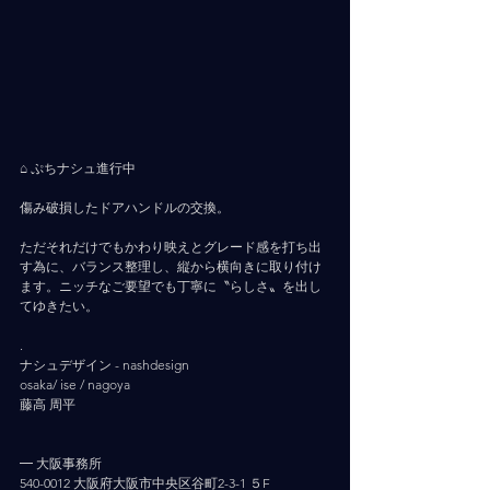
⠀ ⠀
⌂ ぷちナシュ進行中
傷み破損したドアハンドルの交換。
ただそれだけでもかわり映えとグレード感を打ち出
す為に、バランス整理し、縦から横向きに取り付け
ます。ニッチなご要望でも丁寧に〝らしさ〟を出し
てゆきたい。
.
ナシュデザイン - nashdesign     
osaka/ ise / nagoya
藤高 周平
━ 大阪事務所
540-0012 大阪府大阪市中央区谷町2-3-1 ５F