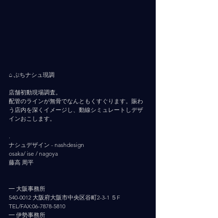
⠀ ⠀ 
⌂ ぷちナシュ現調
店舗初動現場調査。
配管のラインが無骨でなんともくすぐります。賑わ
う店内を深くイメージし、動線シミュレートしデザ
インおこします。
.
ナシュデザイン - nashdesign     
osaka/ ise / nagoya
藤高 周平
━ 大阪事務所
540-0012 大阪府大阪市中央区谷町2-3-1 ５F
TEL/FAX:06-7878-5810
━ 伊勢事務所