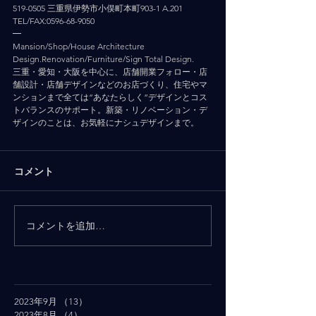
519-0505 三重県伊勢市小俣町本町903-1 A.201
TEL/FAX:0596-68-9050
━
Mansion/Shop/House Architecture 
Design.Renovation/Furniture/Sign Total Design.
三重・愛知・大阪を中心に、店舗開業フォロー・店
舗設計・店舗デザインなどのお店づくり、住宅やマ
ンションまで全ては”あなたらしく”デザインとコス
トバランスのサポート。新築・リノベーション・デ
ザインのことは、お気軽にナシュデザインまで。
コメント
コメントを追加…
2023年9月
（13）
13件の記事
2023年8月
（4）
4件の記事