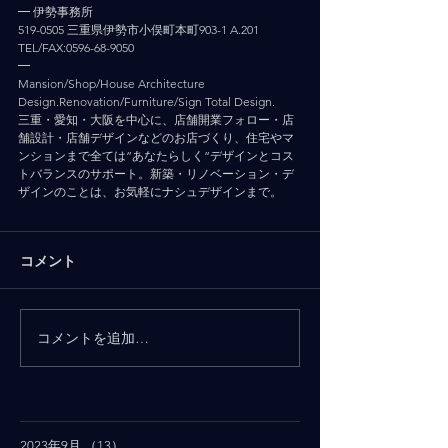
━ 伊勢事務所
519-0505 三重県伊勢市小俣町本町903-1 A.201
TEL/FAX:0596-68-9050
━
Mansion/Shop/House Architecture 
Design.Renovation/Furniture/Sign Total Design.
三重・愛知・大阪を中心に、店舗開業フォロー・店
舗設計・店舗デザインなどのお店づくり、住宅やマ
ンションまで全ては”あなたらしく”デザインとコス
トバランスのサポート。新築・リノベーション・デ
ザインのことは、お気軽にナシュデザインまで。
コメント
コメントを追加…
2023年9月
（13）
13件の記事