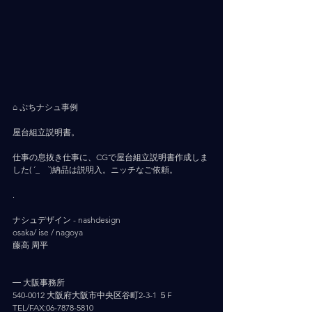
⠀ ⠀ 
⌂ ぷちナシュ事例
屋台組立説明書。
仕事の息抜き仕事に、CGで屋台組立説明書作成しま
した‪( ´_ゝ`)納品は説明入。ニッチなご依頼。
.
ナシュデザイン - nashdesign     
osaka/ ise / nagoya
藤高 周平
━ 大阪事務所
540-0012 大阪府大阪市中央区谷町2-3-1 ５F
TEL/FAX:06-7878-5810